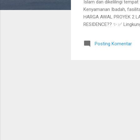
Islam dan dikelilingi temp
n
Kenyamanan Ibadah, fasili
HARGA AWAL PROYEK 2 LAN
RESIDENCE?? ✨ ✅ Lingkunga
SMPIT INSANTAMA) Di Dala
Hommy Modern Tropical 🚀
Posting Komentar