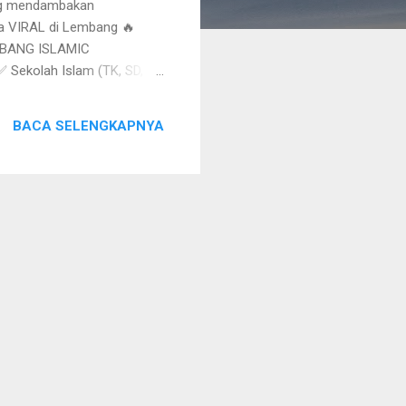
yang mendambakan
ta VIRAL di Lembang 🔥
MBANG ISLAMIC
 Sekolah Islam (TK, SD,
usun Bambu ✅ Desain Unit
BACA SELENGKAPNYA