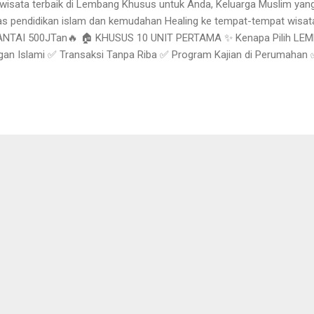
at wisata terbaik di Lembang Khusus untuk Anda, Keluarga Muslim 
tas pendidikan islam dan kemudahan Healing ke tempat-tempat wisa
TAI 500JTan🔥 🏠 KHUSUS 10 UNIT PERTAMA ✨ Kenapa Pilih LE
n Islami ✅ Transaksi Tanpa Riba ✅ Program Kajian di Perumahan ✅
m Perumahan ✅ Lokasi strategis dekat Lembang Park & Zoo dan D
 Jadwalkan Survey Segera Bersama Keluarga Info 0878-3936-7873