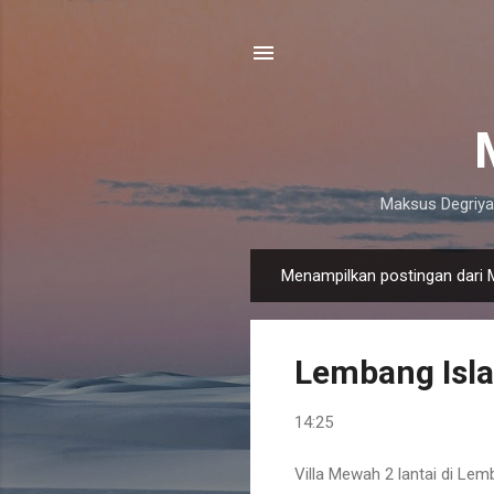
Maksus Degriya
Menampilkan postingan dari 
P
o
s
Lembang Isl
t
i
14:25
n
g
Villa Mewah 2 lantai di Le
a